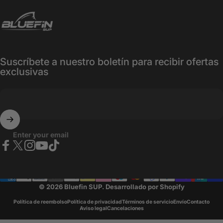
Bluefin SUP
Suscríbete a nuestro boletín para recibir ofertas
exclusivas
Enter your email
Facebook
X (Twitter)
Instagram
YouTube
TikTok
© 2026 Bluefin SUP.
Desarrollado por Shopify
Política de reembolso
Política de privacidad
Términos de servicio
Envío
Contacto
Aviso legal
Cancelaciones