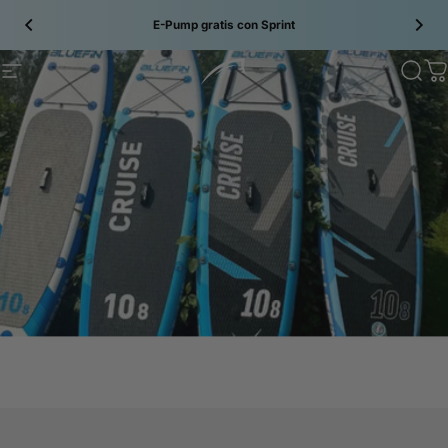
Saltar al contenido
E-Pump gratis con
Sprint
Site navigation
Bluefin SUP
Sear
C