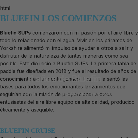
html
BLUEFIN LOS COMIENZOS
Bluefin
SUPs
comenzaron con mi pasión por el aire libre y
todo lo relacionado con el agua. Vivir en los páramos de
Yorkshire alimentó mi impulso de ayudar a otros a salir y
disfrutar de la naturaleza de tantas maneras como sea
posible. Esto dio inicio a Bluefin SUPs. La primera tabla de
paddle fue diseñada en 2018 y fue el resultado de años de
11
años
de
Bluefin
conocimiento arduamente ganado. Esta tabla sentó las
bases para todos los emocionantes lanzamientos que
seguirían con la misión de proporcionar a otros
ago 01, 2024
por
Kristina Dragojlovic
entusiastas del aire libre equipo de alta calidad, producido
éticamente y asequible.
BLUEFIN CRUISE