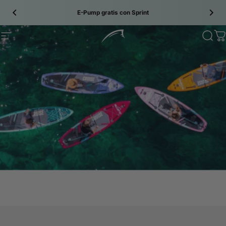
Saltar al contenido
E-Pump gratis con
Sprint
Site navigation
Bluefin SUP
Sear
C