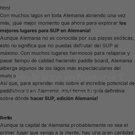
html
Con muchos lagos en toda Alemania abriendo una vez
más, ¡qué mejor momento que ahora para explorar
los
mejores lugares para SUP en Alemania!
Aunque Alemania no es conocida por sus playas exóticas,
esto
no
significa que no puedas disfrutar del SUP al
máximo. Con muchos lugares hermosos para relajarse y
pasar tiempo de calidad haciendo paddle board, Alemania
alberga algunos de los lagos más espectaculares del
Donde
supo
en
Alemania
?
mundo.
Así que, para aprender más sobre el increíble potencial de
paddleboard en Alemania, aquí tienes tu guía definitiva
abr 02, 2025
por
Keeley Maggs–Batiste
sobre dónde
hacer SUP, edición Alemania!
Berlín
Aunque la capital de Alemania probablemente
no
sea el
primer lugar que venga a la mente, hay una gran cantidad