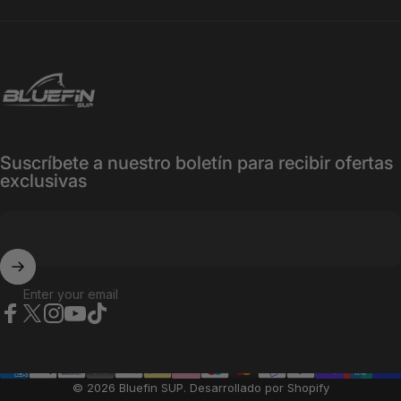
Bluefin SUP
Suscríbete a nuestro boletín para recibir ofertas
exclusivas
Enter your email
Facebook
X (Twitter)
Instagram
YouTube
TikTok
© 2026 Bluefin SUP.
Desarrollado por Shopify