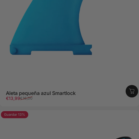
Aleta pequeña azul Smartlock
Precio de oferta
Precio regular
€13,99
€16,00
Guardar 13%