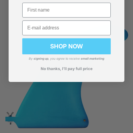
First name
Email
SHOP NOW
By
signing up
, you agree to receive
email marketing
No thanks, I’ll pay full price