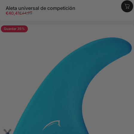
Aleta universal de competición
Precio de oferta
Precio regular
€40,41
€44,99
Guardar 35%