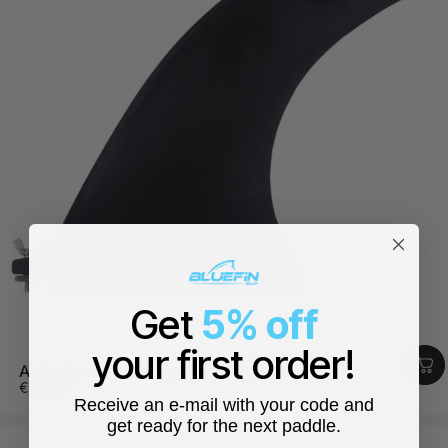
Get
5% off
your first order!
Aleta de caja estadounidense negra grande
€39,99
Receive an e-mail with your code and
get ready for the next paddle.