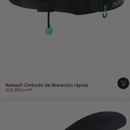
Releash Cinturón de liberación rápida
Precio de oferta
Precio regular
€29,99
€34,99