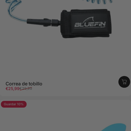
Correa de tobillo
Precio de oferta
Precio regular
€25,99
€29,99
Guardar 10%